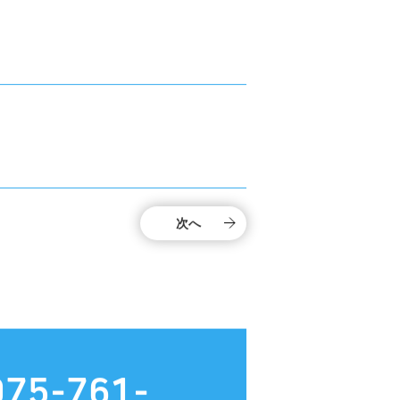
次へ
075-761-