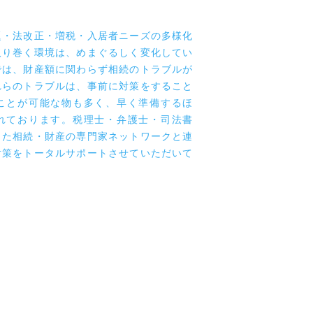
ンサルティング
も切れない不動産・生命保険の自社グ
資格者が相続財産に関する専門家ネッ
続対策をサポートさせていただきま
題・法改正・増税・入居者ニーズの多様化
取り巻く環境は、めまぐるしく変化してい
では、財産額に関わらず相続のトラブルが
れらのトラブルは、事前に対策をすること
ことが可能な物も多く、早く準備するほ
れております。税理士・弁護士・司法書
った相続・財産の専門家ネットワークと連