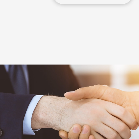
時代の変化と共に、消費者のライフスタ
ります。法律の改正や消費者保護が強く
消費者とのトラブルの内容や質が大きく
予期せぬトラブルや煩わしい業務も責
す。また賃貸経営のパートナーとして、
造する『差別化』『付加価値』の攻めの
ます。
三協の賃貸管理を見る