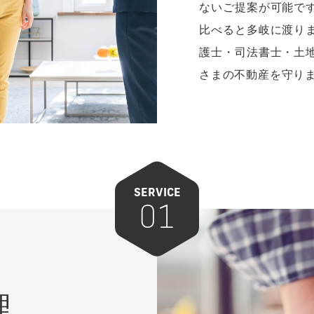
オーナーさ
トータルサ
させていた
当社では、賃貸仲介
どトータルでサポー
ます。賃貸仲介だけ
ないご提案が可能で
比べると多岐に渡り
護士・司法書士・土
さまの不動産を守り