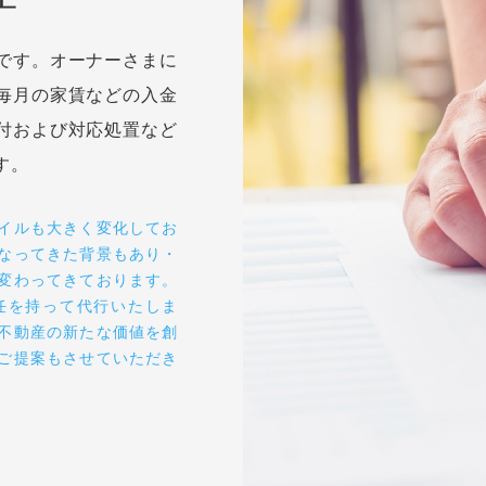
SERVICE
01
理
です。オーナーさまに
毎月の家賃などの入金
付および対応処置など
す。