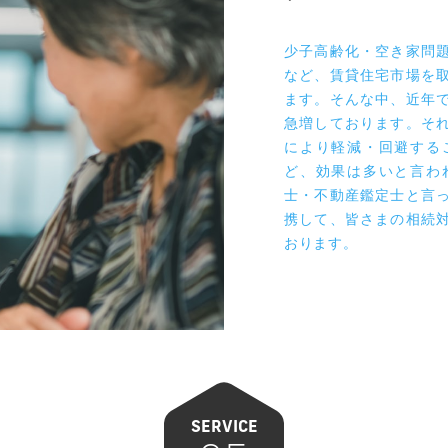
相続コ
相続対策とは切って
ループを中心に専門
トワークと連携し相
す。
少子高齢化・空き家問
など、賃貸住宅市場を
ます。そんな中、近年
急増しております。そ
により軽減・回避する
ど、効果は多いと言わ
士・不動産鑑定士と言